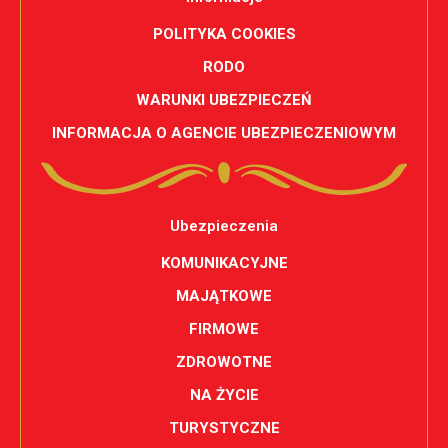
POLITYKA COOKIES
RODO
WARUNKI UBEZPIECZEŃ
INFORMACJA O AGENCIE UBEZPIECZENIOWYM
Ubezpieczenia
KOMUNIKACYJNE
MAJĄTKOWE
FIRMOWE
ZDROWOTNE
NA ŻYCIE
TURYSTYCZNE