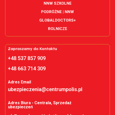
NNW SZKOLNE
PODRÓŻNE | NNW
GLOBALDOCTORS+
ROLNICZE
Zapraszamy do Kontaktu
+48 537 857 909
+48 663 714 309
Adres Email
ubezpieczenia@centrumpolis.pl
Adres Biura - Centrala, Sprzedaż
ubezpieczeń