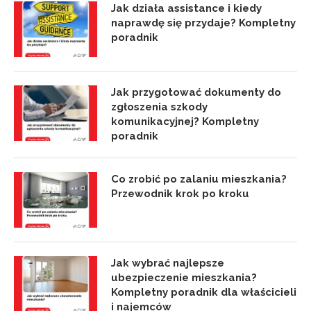
Jak działa assistance i kiedy
naprawdę się przydaje? Kompletny
poradnik
Jak przygotować dokumenty do
zgłoszenia szkody
komunikacyjnej? Kompletny
poradnik
Co zrobić po zalaniu mieszkania?
Przewodnik krok po kroku
Jak wybrać najlepsze
ubezpieczenie mieszkania?
Kompletny poradnik dla właścicieli
i najemców