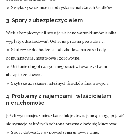
🔹 Zwiększysz szanse na odzyskanie należnych środków.
3. Spory z ubezpieczycielem
Wielu ubezpieczycieli stosuje niejasne warunki umów i unika
wypłaty odszkodowań. Ochrona prawna pozwala na:
🔹 Skuteczne dochodzenie odszkodowania za szkody
komunikacyjne, majątkowe i zdrowotne.
🔹 Unikanie długotrwałych negocjacji z towarzystwem
ubezpieczeniowym.
🔹 Szybsze uzyskanie należnych środków finansowych.
4. Problemy z najemcami i właścicielami
nieruchomości
Jeżeli wynajmujesz mieszkanie lub jesteś najemcą, mogą pojawić
się sytuacje, w których ochrona prawna okaże się kluczowa:
🔹 Spory dotyczące wypowiedzenia umowy najmu.