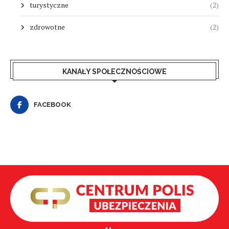
turystyczne
(2)
zdrowotne
(2)
KANAŁY SPOŁECZNOŚCIOWE
FACEBOOK