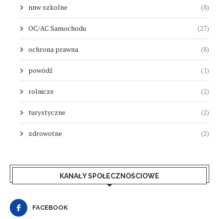
nnw szkolne
(8)
OC/AC Samochodu
(27)
ochrona prawna
(8)
powódź
(1)
rolnicze
(2)
turystyczne
(2)
zdrowotne
(2)
KANAŁY SPOŁECZNOŚCIOWE
FACEBOOK