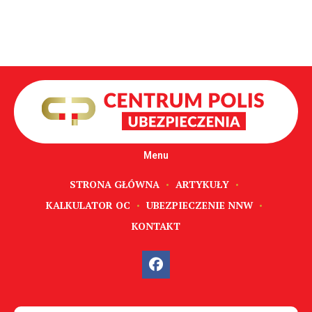
Menu
STRONA GŁÓWNA
ARTYKUŁY
KALKULATOR OC
UBEZPIECZENIE NNW
KONTAKT