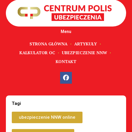
Menu
STRONA GŁÓWNA
ARTYKUŁY
KALKULATOR OC
UBEZPIECZENIE NNW
KONTAKT
Tagi
ubezpieczenie NNW online