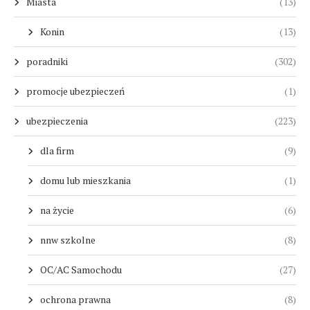
Miasta
(13)
Konin
(13)
poradniki
(302)
promocje ubezpieczeń
(1)
ubezpieczenia
(223)
dla firm
(9)
domu lub mieszkania
(1)
na życie
(6)
nnw szkolne
(8)
OC/AC Samochodu
(27)
ochrona prawna
(8)