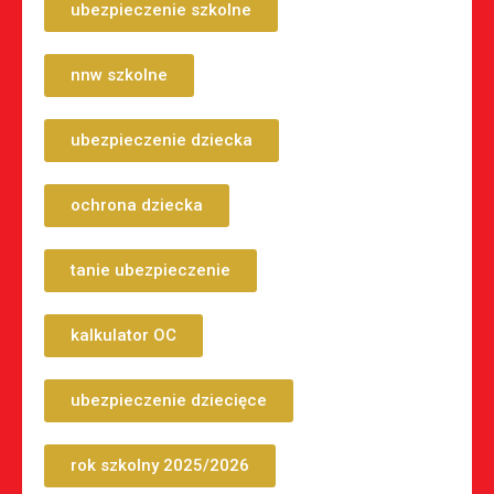
ubezpieczenie szkolne
nnw szkolne
ubezpieczenie dziecka
ochrona dziecka
tanie ubezpieczenie
kalkulator OC
ubezpieczenie dziecięce
rok szkolny 2025/2026