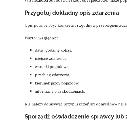
W zależności od rodzaju szkody ubezpieczyciel może po
Przygotuj dokładny opis zdarzenia
Opis powinien być konkretny i zgodny z przebiegiem zda
Warto uwzględnić:
datę i godzinę kolizji,
miejsce zdarzenia,
warunki pogodowe,
przebieg zdarzenia,
kierunek jazdy pojazdów,
informacje o uszkodzeniach.
Nie należy dopisywać przypuszczeń ani domysłów – najlep
Sporządź oświadczenie sprawcy lub z