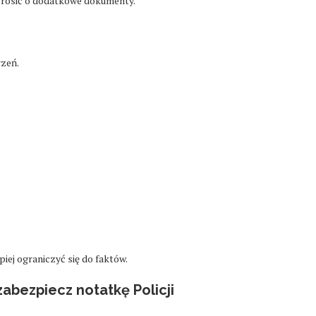
prosić o dodatkowe dokumenty.
rzeń.
iej ograniczyć się do faktów.
abezpiecz notatkę Policji