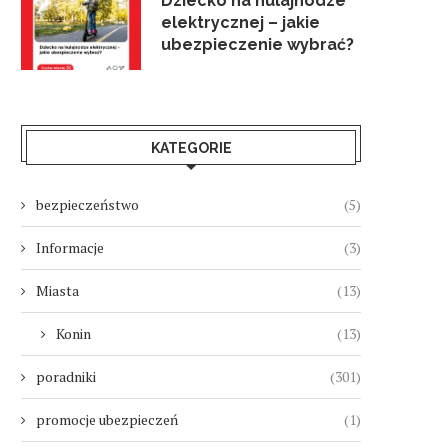
Dziecko na hulajnodze
elektrycznej – jakie
ubezpieczenie wybrać?
KATEGORIE
bezpieczeństwo
(5)
Informacje
(3)
Miasta
(13)
Konin
(13)
poradniki
(301)
promocje ubezpieczeń
(1)