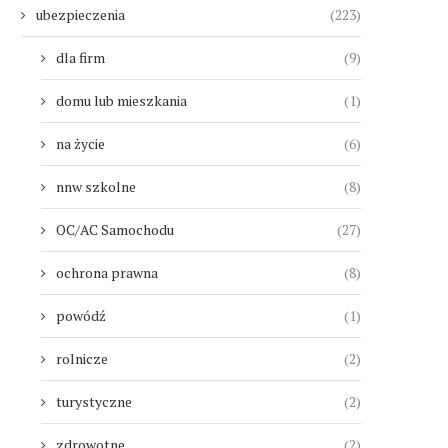
ubezpieczenia
(223)
dla firm
(9)
domu lub mieszkania
(1)
na życie
(6)
nnw szkolne
(8)
OC/AC Samochodu
(27)
ochrona prawna
(8)
powódź
(1)
rolnicze
(2)
turystyczne
(2)
zdrowotne
(2)