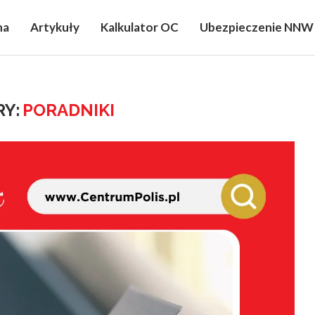
na
Artykuły
Kalkulator OC
Ubezpieczenie NNW
Y:
PORADNIKI