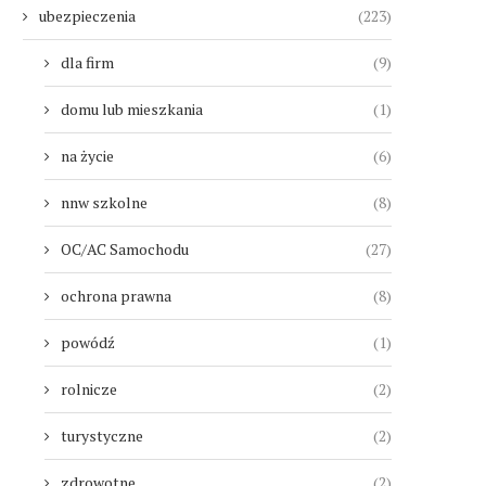
ubezpieczenia
(223)
dla firm
(9)
domu lub mieszkania
(1)
na życie
(6)
nnw szkolne
(8)
OC/AC Samochodu
(27)
ochrona prawna
(8)
powódź
(1)
rolnicze
(2)
turystyczne
(2)
zdrowotne
(2)