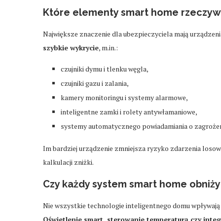
Które elementy smart home rzeczywi
Największe znaczenie dla ubezpieczyciela mają urządzeni
szybkie wykrycie
, m.in.:
czujniki dymu i tlenku węgla,
czujniki gazu i zalania,
kamery monitoringu i systemy alarmowe,
inteligentne zamki i rolety antywłamaniowe,
systemy automatycznego powiadamiania o zagrożen
Im bardziej urządzenie zmniejsza ryzyko zdarzenia losow
kalkulacji zniżki.
Czy każdy system smart home obniży
Nie wszystkie technologie inteligentnego domu wpływają 
Oświetlenie smart, sterowanie temperaturą czy integ