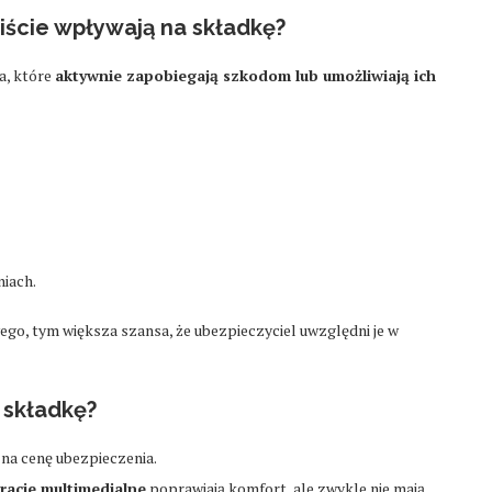
ście wpływają na składkę?
a, które
aktywnie zapobiegają szkodom lub umożliwiają ich
iach.
ego, tym większa szansa, że ubezpieczyciel uwzględni je w
 składkę?
na cenę ubezpieczenia.
racje multimedialne
poprawiają komfort, ale zwykle nie mają