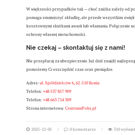
W większości przypadków tak — choć zniżka zależy od pol
pomaga zmniejszyć składkę, ale przede wszystkim zwięk
kosztownymi skutkami awarii lub włamania. Połączenie no
ochrony własnej nieruchomości.
Nie czekaj – skontaktuj się z nami!
Nie przepłacaj za ubezpieczenie. Już dziś znajdź najlepsz
pomożemy Ci oszczędzić czas oraz pieniądze.
Adres:
ul. Spółdzielców 6, 62-510 Konin
Telefon:
+48 537 857 909
Telefon:
+48 663 714 309
Strona internetowa:
CentrumPolis.pl
2025-12-05
0 komentarze
310 wyświe