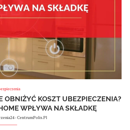
bezpieczenia
E OBNIŻYĆ KOSZT UBEZPIECZENIA?
 HOME WPŁYWA NA SKŁADKĘ
zenia24 - CentrumPolis.pl