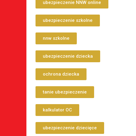
ubezpieczenie NNW online
ubezpieczenie szkolne
nnw szkolne
ubezpieczenie dziecka
ochrona dziecka
tanie ubezpieczenie
kalkulator OC
ubezpieczenie dziecięce