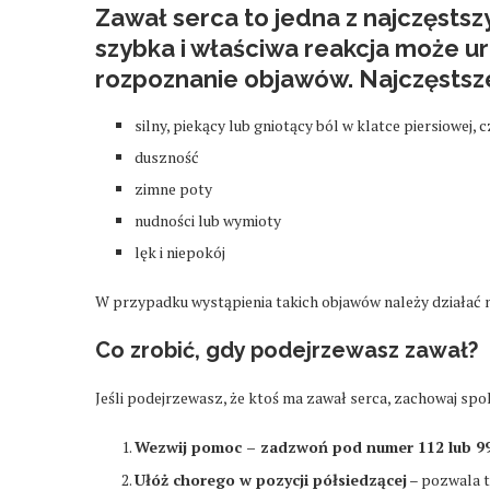
Zawał serca to jedna z najczęsts
szybka i właściwa reakcja może u
rozpoznanie objawów. Najczęstsz
silny, piekący lub gniotący ból w klatce piersiowej, 
duszność
zimne poty
nudności lub wymioty
lęk i niepokój
W przypadku wystąpienia takich objawów należy działać 
Co zrobić, gdy podejrzewasz zawał?
Jeśli podejrzewasz, że ktoś ma zawał serca, zachowaj spo
Wezwij pomoc – zadzwoń pod numer 112 lub 99
Ułóż chorego w pozycji półsiedzącej
– pozwala to