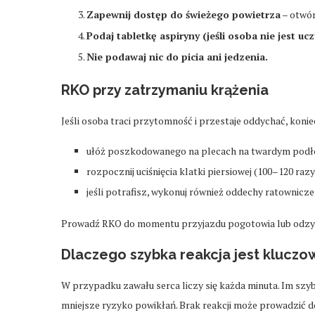
Zapewnij dostęp do świeżego powietrza
– otwór
Podaj tabletkę aspiryny (jeśli osoba nie jest uc
Nie podawaj nic do picia ani jedzenia.
RKO przy zatrzymaniu krążenia
Jeśli osoba traci przytomność i przestaje oddychać, kon
ułóż poszkodowanego na plecach na twardym podł
rozpocznij uciśnięcia klatki piersiowej (100–120 raz
jeśli potrafisz, wykonuj również oddechy ratownicze
Prowadź RKO do momentu przyjazdu pogotowia lub odzy
Dlaczego szybka reakcja jest kluczo
W przypadku zawału serca liczy się każda minuta. Im szyb
mniejsze ryzyko powikłań. Brak reakcji może prowadzić d