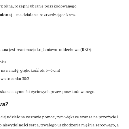
z okna, rozepnij ubranie poszkodowanego.
zulona)
– ma działanie rozrzedzające krew.
ieczna jest reanimacja krążeniowo-oddechowa (RKO):
ożu
y na minutę, głębokość ok. 5–6 cm)
 w stosunku 30:2
skania czynności życiowych przez poszkodowanego.
wa?
ciej udzielona zostanie pomoc, tym większe szanse na przeżycie i
o niewydolności serca, trwałego uszkodzenia mięśnia sercowego, a