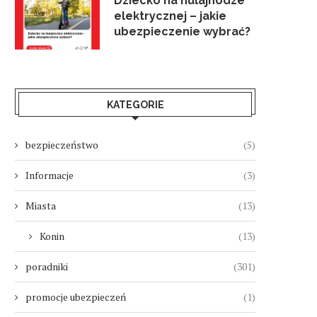
Dziecko na hulajnodze
elektrycznej – jakie
ubezpieczenie wybrać?
KATEGORIE
bezpieczeństwo
(5)
Informacje
(3)
Miasta
(13)
Konin
(13)
poradniki
(301)
promocje ubezpieczeń
(1)