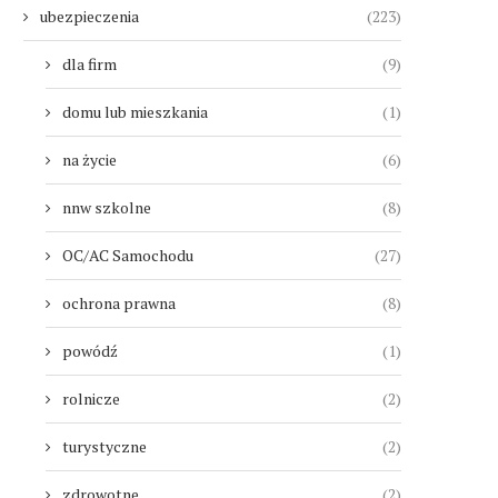
ubezpieczenia
(223)
dla firm
(9)
domu lub mieszkania
(1)
na życie
(6)
nnw szkolne
(8)
OC/AC Samochodu
(27)
ochrona prawna
(8)
powódź
(1)
rolnicze
(2)
turystyczne
(2)
zdrowotne
(2)