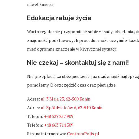
nawet śmierci.
Edukacja ratuje życie
Warto regularnie przypominać sobie zasady udzielania p
znajomość podstawowych procedur może uczynić z każdeg
mieć ogromne znaczenie w krytycznej sytuacji.
Nie czekaj – skontaktuj się z nami!
Nie przepłacaj za ubezpieczenie. Już dziś znajdź najlepsz
pomożemy Ci oszczędzić czas oraz pieniądze.
Adres:
ul. 3 Maja 23, 62-500 Konin
Adres:
ul. Spółdzielców 6, 62-510 Konin
Telefon:
+48 537 857 909
Telefon:
+48 663 714 309
Strona internetowa:
CentrumPolis.pl