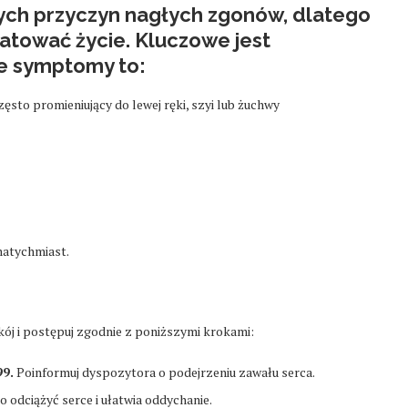
zych przyczyn nagłych zgonów, dlatego
ratować życie. Kluczowe jest
e symptomy to:
często promieniujący do lewej ręki, szyi lub żuchwy
natychmiast.
kój i postępuj zgodnie z poniższymi krokami:
9.
Poinformuj dyspozytora o podejrzeniu zawału serca.
 odciążyć serce i ułatwia oddychanie.