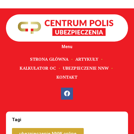
Menu
STRONA GŁÓWNA
ARTYKUŁY
KALKULATOR OC
UBEZPIECZENIE NNW
KONTAKT
Tagi
ubezpieczenie NNW online