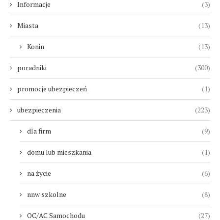
Informacje
(3)
Miasta
(13)
Konin
(13)
poradniki
(300)
promocje ubezpieczeń
(1)
ubezpieczenia
(223)
dla firm
(9)
domu lub mieszkania
(1)
na życie
(6)
nnw szkolne
(8)
OC/AC Samochodu
(27)