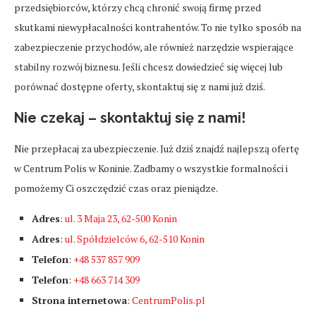
przedsiębiorców, którzy chcą chronić swoją firmę przed
skutkami niewypłacalności kontrahentów. To nie tylko sposób na
zabezpieczenie przychodów, ale również narzędzie wspierające
stabilny rozwój biznesu. Jeśli chcesz dowiedzieć się więcej lub
porównać dostępne oferty, skontaktuj się z nami już dziś.
Nie czekaj – skontaktuj się z nami!
Nie przepłacaj za ubezpieczenie. Już dziś znajdź najlepszą ofertę
w Centrum Polis w Koninie. Zadbamy o wszystkie formalności i
pomożemy Ci oszczędzić czas oraz pieniądze.
Adres
:
ul. 3 Maja 23, 62-500 Konin
Adres
:
ul. Spółdzielców 6, 62-510 Konin
Telefon
:
+48 537 857 909
Telefon
:
+48 663 714 309
Strona internetowa
:
CentrumPolis.pl