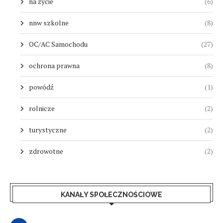
na życie
(6)
nnw szkolne
(8)
OC/AC Samochodu
(27)
ochrona prawna
(8)
powódź
(1)
rolnicze
(2)
turystyczne
(2)
zdrowotne
(2)
KANAŁY SPOŁECZNOŚCIOWE