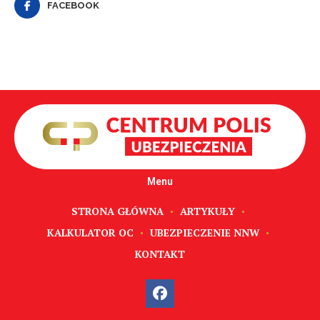
FACEBOOK
Menu
STRONA GŁÓWNA
ARTYKUŁY
KALKULATOR OC
UBEZPIECZENIE NNW
KONTAKT