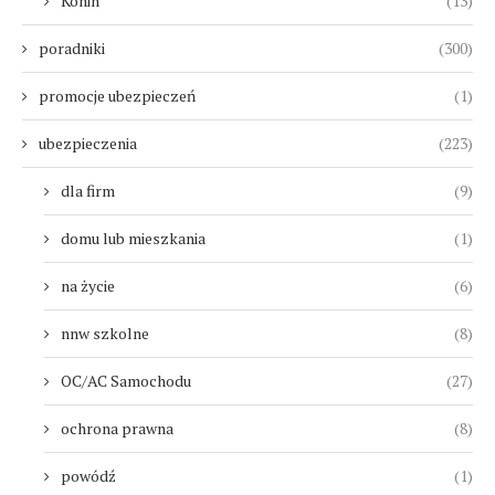
Konin
(13)
poradniki
(300)
promocje ubezpieczeń
(1)
ubezpieczenia
(223)
dla firm
(9)
domu lub mieszkania
(1)
na życie
(6)
nnw szkolne
(8)
OC/AC Samochodu
(27)
ochrona prawna
(8)
powódź
(1)