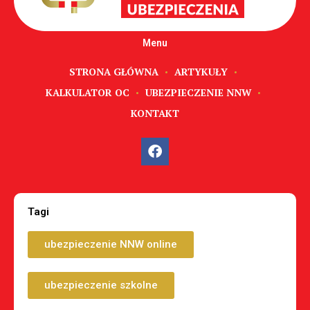
Menu
STRONA GŁÓWNA
ARTYKUŁY
KALKULATOR OC
UBEZPIECZENIE NNW
KONTAKT
Tagi
ubezpieczenie NNW online
ubezpieczenie szkolne