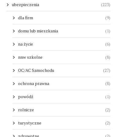
ubezpieczenia
(223)
dla firm
(9)
domu lub mieszkania
(1)
na życie
(6)
nnw szkolne
(8)
OC/AC Samochodu
(27)
ochrona prawna
(8)
powódź
(1)
rolnicze
(2)
turystyczne
(2)
zdrowotne
(2)