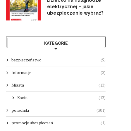
Dziecko na hulajnodze
elektrycznej – jakie
ubezpieczenie wybrać?
KATEGORIE
bezpieczeństwo
(5)
Informacje
(3)
Miasta
(13)
Konin
(13)
poradniki
(301)
promocje ubezpieczeń
(1)