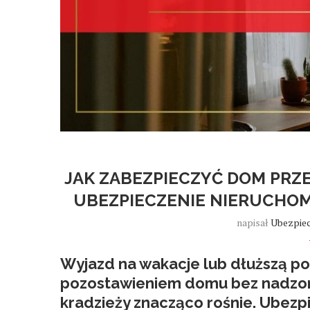
JAK ZABEZPIECZYĆ DOM PRZ
UBEZPIECZENIE NIERUCHO
napisał
Ubezpiec
Wyjazd na wakacje lub dłuższą pod
pozostawieniem domu bez nadzoru
kradzieży znacząco rośnie. Ubez