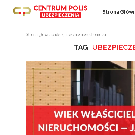
Strona Głów
Strona główna
»
ubezpieczenie nieruchomości
TAG:
UBEZPIECZ