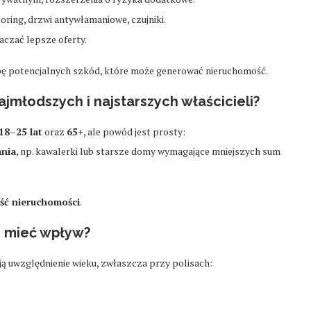
oring, drzwi antywłamaniowe, czujniki.
czać lepsze oferty.
bę potencjalnych szkód, które może generować nieruchomość.
ajmłodszych i najstarszych właścicieli?
18–25 lat
oraz
65+
, ale powód jest prosty:
ania
, np. kawalerki lub starsze domy wymagające mniejszych sum
ść nieruchomości
.
e mieć wpływ?
 uwzględnienie wieku, zwłaszcza przy polisach: