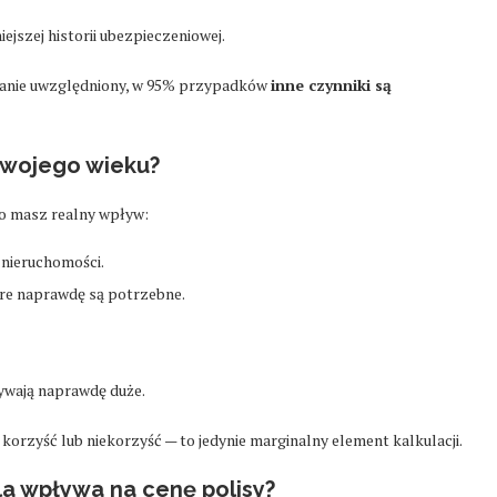
szej historii ubezpieczeniowej.
ostanie uwzględniony, w 95% przypadków
inne czynniki są
 swojego wieku?
a co masz realny wpływ:
 nieruchomości.
óre naprawdę są potrzebne.
ywają naprawdę duże.
 korzyść lub niekorzyść — to jedynie marginalny element kalkulacji.
a wpływa na cenę polisy?