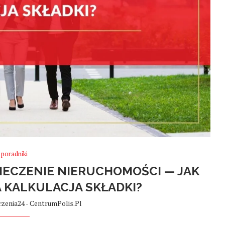
poradniki
PIECZENIE NIERUCHOMOŚCI — JAK
 KALKULACJA SKŁADKI?
zenia24 - CentrumPolis.pl