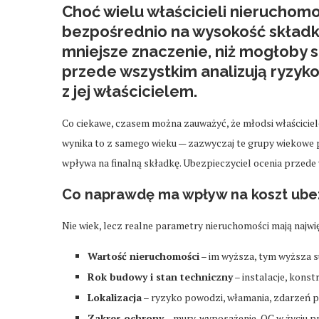
Choć wielu właścicieli nieruchomo
bezpośrednio na wysokość składk
mniejsze znaczenie
, niż mogłoby
przede wszystkim analizują ryzyko
z jej właścicielem.
Co ciekawe, czasem można zauważyć, że młodsi właściciele
wynika to z samego wieku — zazwyczaj te grupy wiekowe 
wpływa na finalną składkę. Ubezpieczyciel ocenia przede 
Co naprawdę ma wpływ na koszt ube
Nie wiek, lecz realne parametry nieruchomości mają najwi
Wartość nieruchomości
– im wyższa, tym wyższa s
Rok budowy i stan techniczny
– instalacje, konst
Lokalizacja
– ryzyko powodzi, włamania, zdarzeń 
Zakres ochrony
– mury, wyposażenie, OC w życiu 