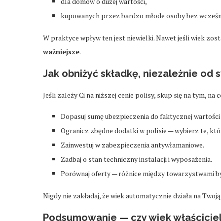
dla domów o dużej wartości,
kupowanych przez bardzo młode osoby bez wcześniej
W praktyce wpływ ten jest niewielki. Nawet jeśli wiek z
ważniejsze
.
Jak obniżyć składkę, niezależnie od
Jeśli zależy Ci na niższej cenie polisy, skup się na tym, n
Dopasuj sumę ubezpieczenia do faktycznej wartości
Ogranicz zbędne dodatki w polisie — wybierz te, kt
Zainwestuj w zabezpieczenia antywłamaniowe.
Zadbaj o stan techniczny instalacji i wyposażenia.
Porównaj oferty — różnice między towarzystwami b
Nigdy nie zakładaj, że wiek automatycznie działa na Twoją
Podsumowanie — czy wiek właściciel