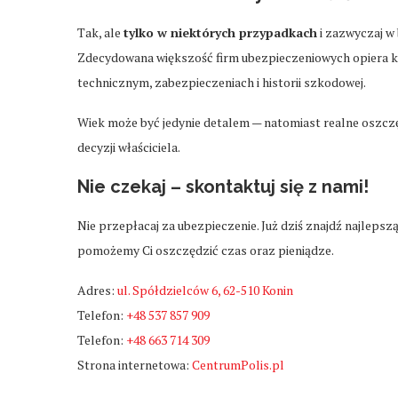
Tak, ale
tylko w niektórych przypadkach
i zazwyczaj w
Zdecydowana większość firm ubezpieczeniowych opiera ka
technicznym, zabezpieczeniach i historii szkodowej.
Wiek może być jedynie detalem — natomiast realne oszcz
decyzji właściciela.
Nie czekaj – skontaktuj się z nami!
Nie przepłacaj za ubezpieczenie. Już dziś znajdź najlepsz
pomożemy Ci oszczędzić czas oraz pieniądze.
Adres:
ul. Spółdzielców 6, 62-510 Konin
Telefon:
+48 537 857 909
Telefon:
+48 663 714 309
Strona internetowa:
CentrumPolis.pl