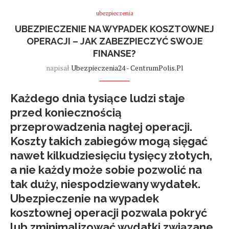
ubezpieczenia
UBEZPIECZENIE NA WYPADEK KOSZTOWNEJ
OPERACJI – JAK ZABEZPIECZYĆ SWOJE
FINANSE?
napisał
Ubezpieczenia24 - CentrumPolis.pl
Każdego dnia tysiące ludzi staje
przed koniecznością
przeprowadzenia nagłej operacji.
Koszty takich zabiegów mogą sięgać
nawet kilkudziesięciu tysięcy złotych,
a nie każdy może sobie pozwolić na
tak duży, niespodziewany wydatek.
Ubezpieczenie na wypadek
kosztownej operacji
pozwala pokryć
lub zminimalizować wydatki związane