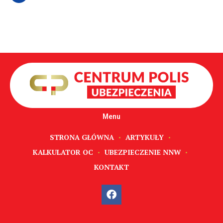
Menu
STRONA GŁÓWNA
ARTYKUŁY
KALKULATOR OC
UBEZPIECZENIE NNW
KONTAKT