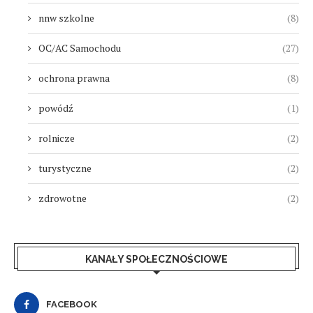
nnw szkolne
(8)
OC/AC Samochodu
(27)
ochrona prawna
(8)
powódź
(1)
rolnicze
(2)
turystyczne
(2)
zdrowotne
(2)
KANAŁY SPOŁECZNOŚCIOWE
FACEBOOK