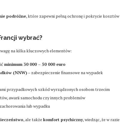
nie podróżne
, które zapewni pełną ochronę i pokrycie kosztów
Francji wybrać?
ć uwagę na kilka kluczowych elementów:
ić
minimum 30 000 – 50 000 euro
padków (NNW)
– zabezpieczenie finansowe na wypadek
jami przypadkowych szkód wyrządzonych osobom trzecim
ów, awarii samochodu czy innych problemów
 zachorowania lub wypadku
ieczeństwo
, ale także
komfort psychiczny
, wiedząc, że w razie