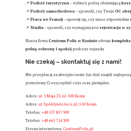
📌
Podróż turystyczna
– wybierz polisę obejmującą
kosz
📌
Podróż samochodowa
– sprawdź, czy Twoje
OC obej
📌
Praca we Francji
– upewnij się, czy masz odpowiednie
📌
Studia
– sprawdź, czy wymagana jest
rejestracja w 
Nasza firma
Centrum Polis w Koninie
oferuje
kompleks
pełną ochronę i spokój
podczas wyjazdu.
Nie czekaj – skontaktuj się z nami!
Nie przepłacaj za ubezpieczenie. Już dziś znajdź najlepsz
pomożemy Ci oszczędzić czas oraz pieniądze.
Adres:
ul. 3 Maja 23, 62-500 Konin
Adres:
ul. Spółdzielców 6, 62-510 Konin
Telefon:
+48 537 857 909
Telefon:
+48 663 714 309
Strona internetowa:
CentrumPolis.pl