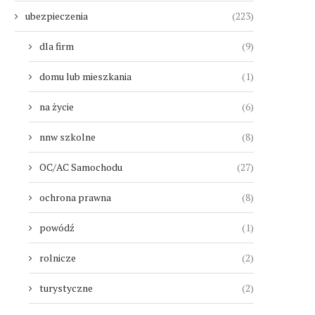
ubezpieczenia
(223)
dla firm
(9)
domu lub mieszkania
(1)
na życie
(6)
nnw szkolne
(8)
OC/AC Samochodu
(27)
ochrona prawna
(8)
powódź
(1)
rolnicze
(2)
turystyczne
(2)