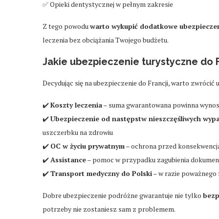
✅ Opieki dentystycznej w pełnym zakresie
Z tego powodu
warto wykupić dodatkowe ubezpiecze
leczenia bez obciążania Twojego budżetu.
Jakie ubezpieczenie turystyczne do 
Decydując się na ubezpieczenie do Francji, warto zwróci
✔️
Koszty leczenia
– suma gwarantowana powinna wynos
✔️
Ubezpieczenie od następstw nieszczęśliwych wy
uszczerbku na zdrowiu
✔️
OC w życiu prywatnym
– ochrona przed konsekwenc
✔️
Assistance
– pomoc w przypadku zagubienia dokument
✔️
Transport medyczny do Polski
– w razie poważnego
Dobre ubezpieczenie podróżne gwarantuje nie tylko
bezp
potrzeby nie zostaniesz sam z problemem.