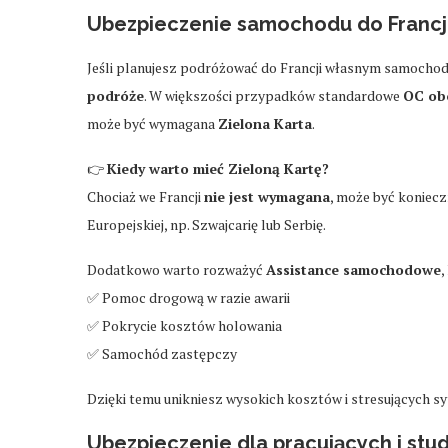
Ubezpieczenie samochodu do Francji
Jeśli planujesz podróżować do Francji własnym samocho
podróże
. W większości przypadków standardowe
OC obo
może być wymagana
Zielona Karta
.
👉
Kiedy warto mieć Zieloną Kartę?
Chociaż we Francji
nie jest wymagana
, może być koniecz
Europejskiej, np. Szwajcarię lub Serbię.
Dodatkowo warto rozważyć
Assistance samochodowe
,
✅ Pomoc drogową w razie awarii
✅ Pokrycie kosztów holowania
✅ Samochód zastępczy
Dzięki temu unikniesz wysokich kosztów i stresujących syt
Ubezpieczenie dla pracujących i stu