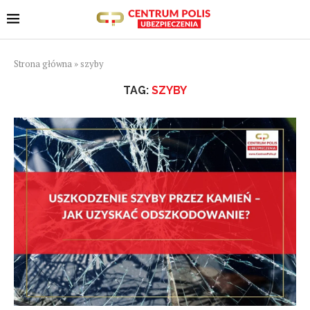
Strona główna
»
szyby
TAG:
SZYBY