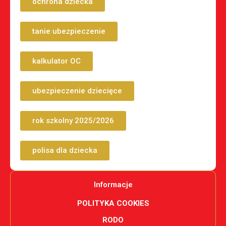
ochrona dziecka
tanie ubezpieczenie
kalkulator OC
ubezpieczenie dziecięce
rok szkolny 2025/2026
polisa dla dziecka
Informacje
POLITYKA COOKIES
RODO