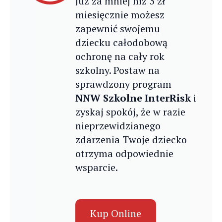
Już za mniej niż 3 zł
miesięcznie możesz
zapewnić swojemu
dziecku całodobową
ochronę na cały rok
szkolny. Postaw na
sprawdzony program
NNW Szkolne InterRisk
i
zyskaj spokój, że w razie
nieprzewidzianego
zdarzenia Twoje dziecko
otrzyma odpowiednie
wsparcie.
Kup Online