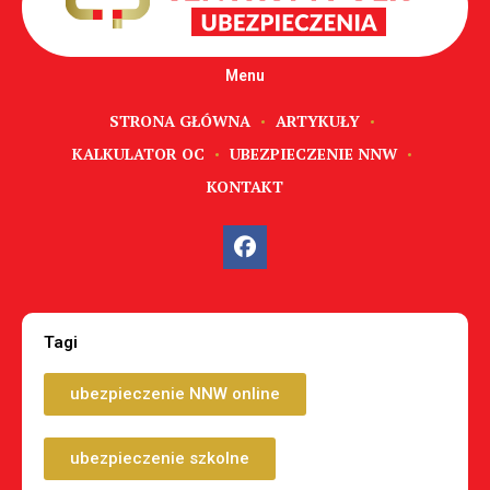
Menu
STRONA GŁÓWNA
ARTYKUŁY
KALKULATOR OC
UBEZPIECZENIE NNW
KONTAKT
Tagi
ubezpieczenie NNW online
ubezpieczenie szkolne