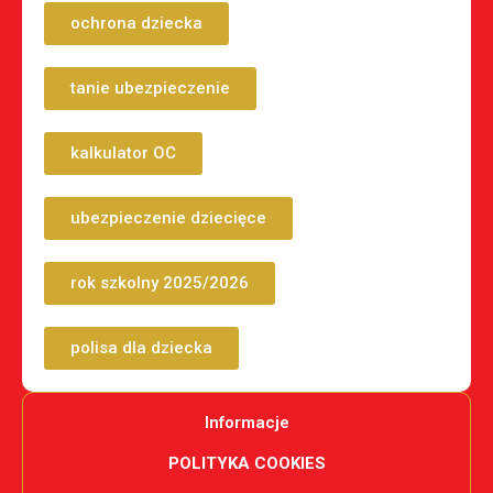
ochrona dziecka
tanie ubezpieczenie
kalkulator OC
ubezpieczenie dziecięce
rok szkolny 2025/2026
polisa dla dziecka
Informacje
POLITYKA COOKIES