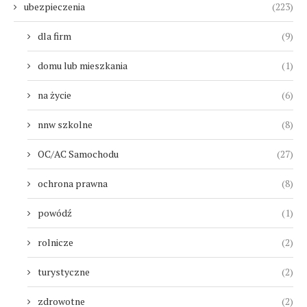
ubezpieczenia
(223)
dla firm
(9)
domu lub mieszkania
(1)
na życie
(6)
nnw szkolne
(8)
OC/AC Samochodu
(27)
ochrona prawna
(8)
powódź
(1)
rolnicze
(2)
turystyczne
(2)
zdrowotne
(2)