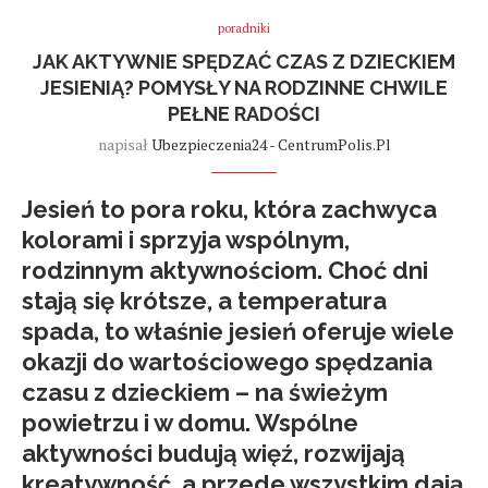
poradniki
JAK AKTYWNIE SPĘDZAĆ CZAS Z DZIECKIEM
JESIENIĄ? POMYSŁY NA RODZINNE CHWILE
PEŁNE RADOŚCI
napisał
Ubezpieczenia24 - CentrumPolis.pl
Jesień to pora roku, która zachwyca
kolorami i sprzyja wspólnym,
rodzinnym aktywnościom. Choć dni
stają się krótsze, a temperatura
spada, to właśnie jesień oferuje wiele
okazji do wartościowego spędzania
czasu z dzieckiem – na świeżym
powietrzu i w domu. Wspólne
aktywności budują więź, rozwijają
kreatywność, a przede wszystkim dają