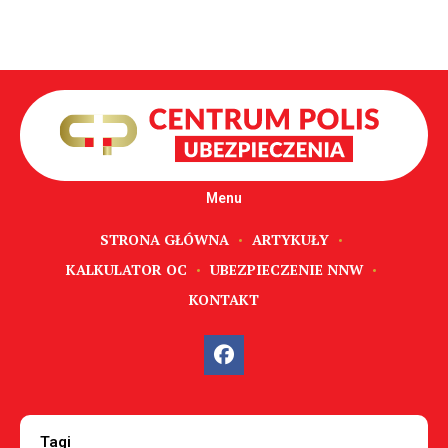
Menu
STRONA GŁÓWNA
ARTYKUŁY
KALKULATOR OC
UBEZPIECZENIE NNW
KONTAKT
Tagi