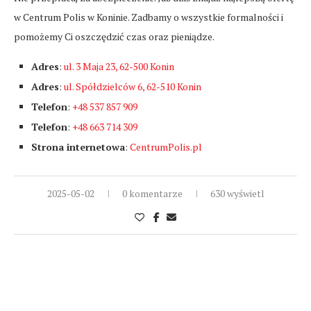
w Centrum Polis w Koninie. Zadbamy o wszystkie formalności i
pomożemy Ci oszczędzić czas oraz pieniądze.
Adres
:
ul. 3 Maja 23, 62-500 Konin
Adres
:
ul. Spółdzielców 6, 62-510 Konin
Telefon
:
+48 537 857 909
Telefon
:
+48 663 714 309
Strona internetowa
:
CentrumPolis.pl
2025-05-02
0 komentarze
630 wyświetl