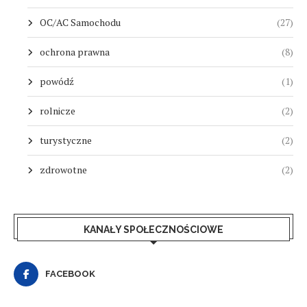
OC/AC Samochodu
(27)
ochrona prawna
(8)
powódź
(1)
rolnicze
(2)
turystyczne
(2)
zdrowotne
(2)
KANAŁY SPOŁECZNOŚCIOWE
FACEBOOK