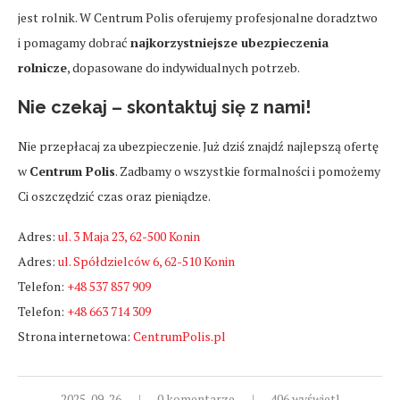
jest rolnik. W Centrum Polis oferujemy profesjonalne doradztwo
i pomagamy dobrać
najkorzystniejsze ubezpieczenia
rolnicze
, dopasowane do indywidualnych potrzeb.
Nie czekaj – skontaktuj się z nami!
Nie przepłacaj za ubezpieczenie. Już dziś znajdź najlepszą ofertę
w
Centrum Polis
. Zadbamy o wszystkie formalności i pomożemy
Ci oszczędzić czas oraz pieniądze.
Adres:
ul. 3 Maja 23, 62-500 Konin
Adres:
ul. Spółdzielców 6, 62-510 Konin
Telefon:
+48 537 857 909
Telefon:
+48 663 714 309
Strona internetowa:
CentrumPolis.pl
2025-09-26
0 komentarze
406 wyświetl