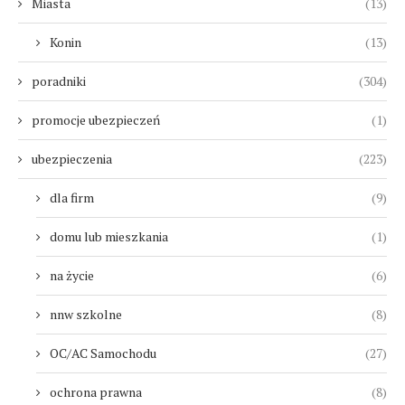
Miasta
(13)
Konin
(13)
poradniki
(304)
promocje ubezpieczeń
(1)
ubezpieczenia
(223)
dla firm
(9)
domu lub mieszkania
(1)
na życie
(6)
nnw szkolne
(8)
OC/AC Samochodu
(27)
ochrona prawna
(8)