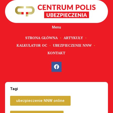
Menu
STRONA GŁÓWNA
ARTYKUŁY
KALKULATOR OC
UBEZPIECZENIE NNW
KONTAKT
Tagi
ubezpieczenie NNW online