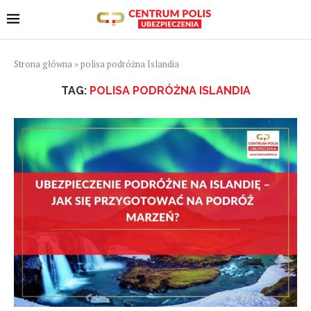
Strona główna
»
polisa podróżna Islandia
TAG:
POLISA PODRÓŻNA ISLANDIA