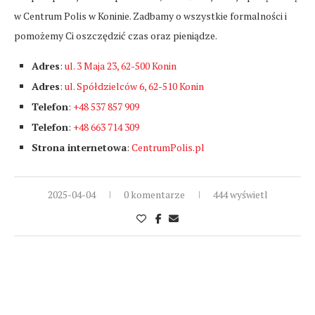
w Centrum Polis w Koninie. Zadbamy o wszystkie formalności i
pomożemy Ci oszczędzić czas oraz pieniądze.
Adres
:
ul. 3 Maja 23, 62-500 Konin
Adres
:
ul. Spółdzielców 6, 62-510 Konin
Telefon
:
+48 537 857 909
Telefon
:
+48 663 714 309
Strona internetowa
:
CentrumPolis.pl
2025-04-04
0 komentarze
444 wyświetl