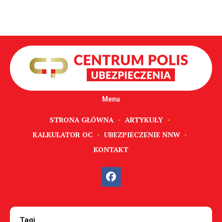
Menu
STRONA GŁÓWNA
ARTYKUŁY
KALKULATOR OC
UBEZPIECZENIE NNW
KONTAKT
Tagi