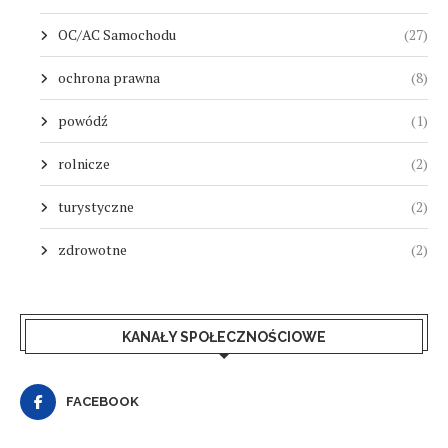
OC/AC Samochodu
(27)
ochrona prawna
(8)
powódź
(1)
rolnicze
(2)
turystyczne
(2)
zdrowotne
(2)
KANAŁY SPOŁECZNOŚCIOWE
FACEBOOK