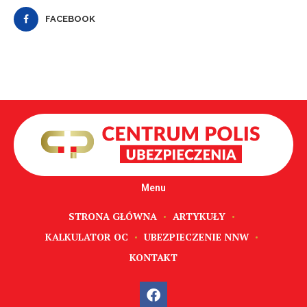
FACEBOOK
Menu
STRONA GŁÓWNA
ARTYKUŁY
KALKULATOR OC
UBEZPIECZENIE NNW
KONTAKT