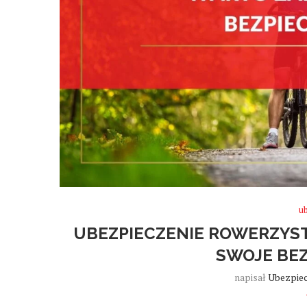
u
UBEZPIECZENIE ROWERZYST
SWOJE BE
napisał
Ubezpiec