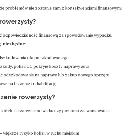
azie problemów nie zostanie sam z konsekwencjami finansowymi.
rowerzysty?
sić odpowiedzialność finansową za spowodowanie wypadku.
ię niezbędne:
 odszkodowania dla poszkodowanego
szkody, polisa OC pokryje koszty naprawy auta
ać odszkodowanie na naprawę lub zakup nowego sprzętu
e na leczenie i rehabilitację
czenie rowerzysty?
 kółek, niezależnie od wieku czy poziomu zaawansowania.
– większe ryzyko kolizji w ruchu miejskim