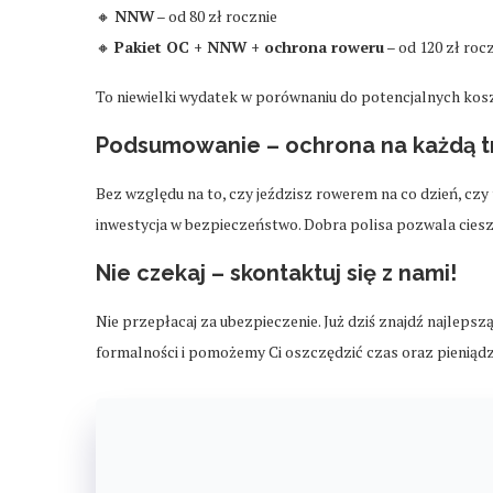
🔸
NNW
– od 80 zł rocznie
🔸
Pakiet OC + NNW + ochrona roweru
– od 120 zł roc
To niewielki wydatek w porównaniu do potencjalnych ko
Podsumowanie – ochrona na każdą t
Bez względu na to, czy jeździsz rowerem na co dzień, czy
inwestycja w bezpieczeństwo. Dobra polisa pozwala ciesz
Nie czekaj – skontaktuj się z nami!
Nie przepłacaj za ubezpieczenie. Już dziś znajdź najlepsz
formalności i pomożemy Ci oszczędzić czas oraz pieniądz