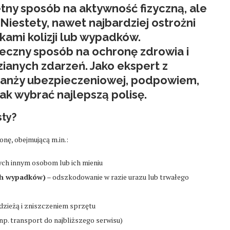
etny sposób na aktywność fizyczną, ale
iestety, nawet najbardziej ostrożni
kami kolizji lub wypadków.
eczny sposób na ochronę zdrowia i
ianych zdarzeń. Jako ekspert z
ranży ubezpieczeniowej, podpowiem,
ak wybrać najlepszą polisę.
sty?
ę, obejmującą m.in.:
ch innym osobom lub ich mieniu
ch wypadków)
– odszkodowanie w razie urazu lub trwałego
dzieżą i zniszczeniem sprzętu
np. transport do najbliższego serwisu)