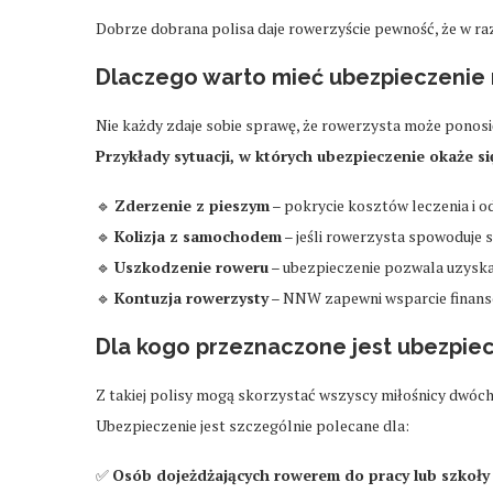
Dobrze dobrana polisa daje rowerzyście pewność, że w r
Dlaczego warto mieć ubezpieczenie 
Nie każdy zdaje sobie sprawę, że rowerzysta może pono
Przykłady sytuacji, w których ubezpieczenie okaże s
🔹
Zderzenie z pieszym
– pokrycie kosztów leczenia i
🔹
Kolizja z samochodem
– jeśli rowerzysta spowoduje 
🔹
Uszkodzenie roweru
– ubezpieczenie pozwala uzysk
🔹
Kontuzja rowerzysty
– NNW zapewni wsparcie finansow
Dla kogo przeznaczone jest ubezpie
Z takiej polisy mogą skorzystać wszyscy miłośnicy dwóch
Ubezpieczenie jest szczególnie polecane dla:
✅
Osób dojeżdżających rowerem do pracy lub szkoły