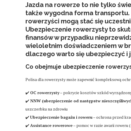
Jazda na rowerze to nie tylko świ
także wygodna forma transportu. N
rowerzyści mogą stać się uczestni
Ubezpieczenie rowerzysty
to skut
finansów w przypadku nieprzewidz
wieloletnim doświadczeniem w b
dlaczego warto się ubezpieczyć i j
Co obejmuje ubezpieczenie rowerzy
Polisa dla rowerzysty może zapewnić kompleksową ochron
✔️
OC rowerzysty
– pokrycie kosztów szkód wyrządzony
✔️
NNW (ubezpieczenie od następstw nieszczęśliwy
uszczerbku na zdrowiu
✔️
Ubezpieczenie bagażu i roweru
– ochrona przed kra
✔️
Assistance rowerowe
– pomoc w razie awarii roweru (