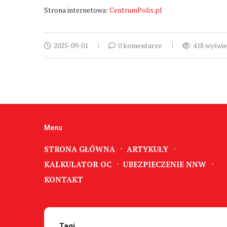
Strona internetowa:
CentrumPolis.pl
2025-09-01
0 komentarze
418 wyświe
Menu
STRONA GŁÓWNA
ARTYKUŁY
KALKULATOR OC
UBEZPIECZENIE NNW
KONTAKT
Tagi