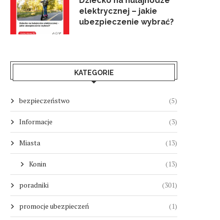
Dziecko na hulajnodze
elektrycznej – jakie
ubezpieczenie wybrać?
KATEGORIE
bezpieczeństwo
(5)
Informacje
(3)
Miasta
(13)
Konin
(13)
poradniki
(301)
promocje ubezpieczeń
(1)