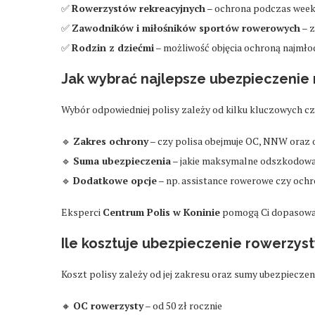
✅
Rowerzystów rekreacyjnych
– ochrona podczas week
✅
Zawodników i miłośników sportów rowerowych
– z
✅
Rodzin z dziećmi
– możliwość objęcia ochroną najmł
Jak wybrać najlepsze ubezpieczenie
Wybór odpowiedniej polisy zależy od kilku kluczowych c
🔹
Zakres ochrony
– czy polisa obejmuje OC, NNW oraz 
🔹
Suma ubezpieczenia
– jakie maksymalne odszkodow
🔹
Dodatkowe opcje
– np. assistance rowerowe czy ochr
Eksperci
Centrum Polis w Koninie
pomogą Ci dopasować
Ile kosztuje ubezpieczenie rowerzyst
Koszt polisy zależy od jej zakresu oraz sumy ubezpieczen
🔸
OC rowerzysty
– od 50 zł rocznie