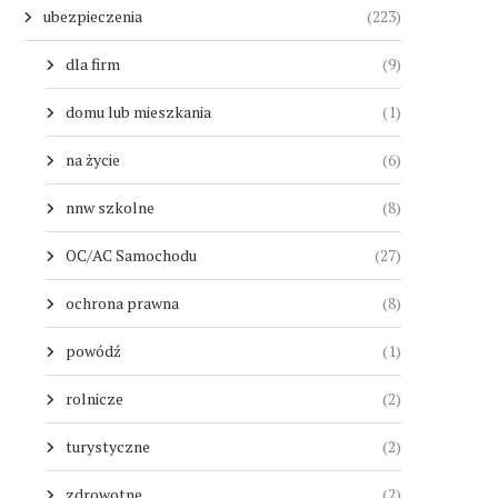
ubezpieczenia
(223)
dla firm
(9)
domu lub mieszkania
(1)
na życie
(6)
nnw szkolne
(8)
OC/AC Samochodu
(27)
ochrona prawna
(8)
powódź
(1)
rolnicze
(2)
turystyczne
(2)
zdrowotne
(2)