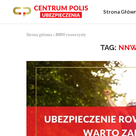
Strona Głów
Strona główna
»
NNW rowerzysty
TAG:
NNW