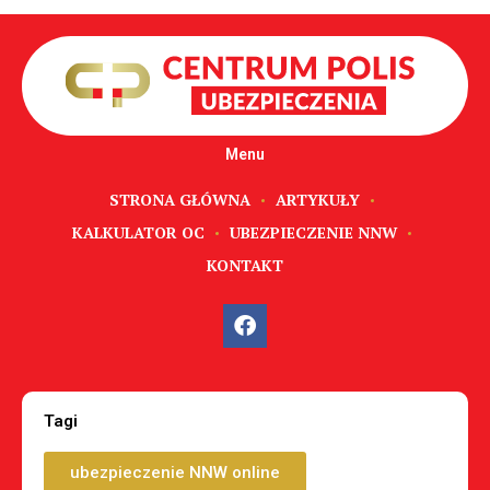
Menu
STRONA GŁÓWNA
ARTYKUŁY
KALKULATOR OC
UBEZPIECZENIE NNW
KONTAKT
Tagi
ubezpieczenie NNW online