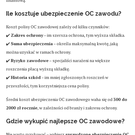
finansową.
Ile kosztuje ubezpieczenie OC zawodu?
Koszt polisy OC zawodowej zależy od kilku czynników:
✔️
Zakres ochrony
– im szersza ochrona, tym wyższa składka.
✔️
Suma ubezpieczenia
– określa maksymalną kwotę, jaką
można uzyskać w ramach ochrony.
✔️
Ryzyko zawodowe
– specjaliści narażeni na większe
roszczenia płacą wyższą składkę.
✔️
Historia szkód
– im mniej zgłoszonych roszczeń w
przeszłości, tym korzystniejsza cena polisy.
Średni koszt ubezpieczenia OC zawodowego waha się od
300 do
2000 zł rocznie
, w zależności od branży i zakresu ochrony.
Gdzie wykupić najlepsze OC zawodowe?
Nie warto ryzykować – wybierz
sprawdzone ubezpieczenie OC