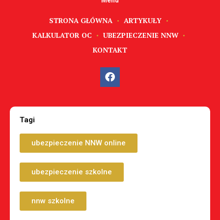
Menu
STRONA GŁÓWNA
ARTYKUŁY
KALKULATOR OC
UBEZPIECZENIE NNW
KONTAKT
Tagi
ubezpieczenie NNW online
ubezpieczenie szkolne
nnw szkolne