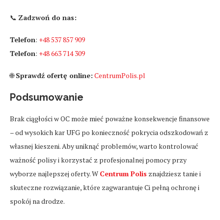
📞
Zadzwoń do nas:
Telefon
:
+48 537 857 909
Telefon
:
+48 663 714 309
🌐
Sprawdź ofertę online:
CentrumPolis.pl
Podsumowanie
Brak ciągłości w OC może mieć poważne konsekwencje finansowe
– od wysokich kar UFG po konieczność pokrycia odszkodowań z
własnej kieszeni. Aby uniknąć problemów, warto kontrolować
ważność polisy i korzystać z profesjonalnej pomocy przy
wyborze najlepszej oferty. W
Centrum Polis
znajdziesz tanie i
skuteczne rozwiązanie, które zagwarantuje Ci pełną ochronę i
spokój na drodze.