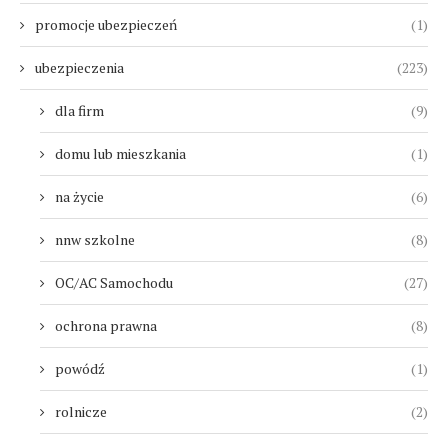
promocje ubezpieczeń
(1)
ubezpieczenia
(223)
dla firm
(9)
domu lub mieszkania
(1)
na życie
(6)
nnw szkolne
(8)
OC/AC Samochodu
(27)
ochrona prawna
(8)
powódź
(1)
rolnicze
(2)