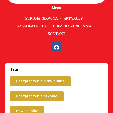
Menu
STRONA GŁÓWNA
ARTYKUŁY
KALKULATOR OC
UBEZPIECZENIE NNW
KONTAKT
Tagi
ubezpieczenie NNW online
ubezpieczenie szkolne
nnw szkolne