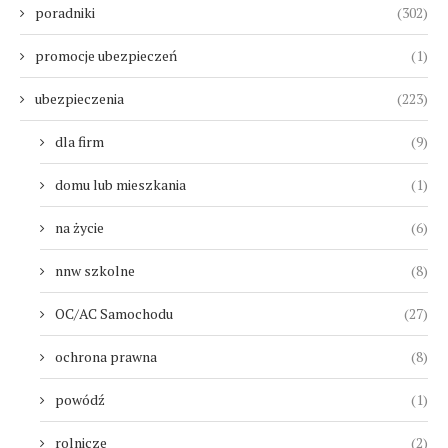
poradniki
(302)
promocje ubezpieczeń
(1)
ubezpieczenia
(223)
dla firm
(9)
domu lub mieszkania
(1)
na życie
(6)
nnw szkolne
(8)
OC/AC Samochodu
(27)
ochrona prawna
(8)
powódź
(1)
rolnicze
(2)