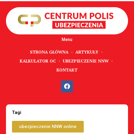
Menu
STRONA GŁÓWNA
ARTYKUŁY
KALKULATOR OC
UBEZPIECZENIE NNW
KONTAKT
Tagi
ubezpieczenie NNW online