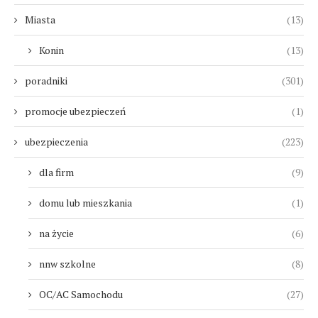
Miasta
(13)
Konin
(13)
poradniki
(301)
promocje ubezpieczeń
(1)
ubezpieczenia
(223)
dla firm
(9)
domu lub mieszkania
(1)
na życie
(6)
nnw szkolne
(8)
OC/AC Samochodu
(27)