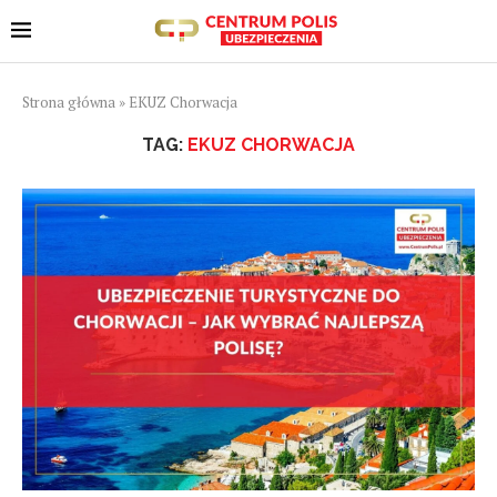
Strona główna
»
EKUZ Chorwacja
TAG:
EKUZ CHORWACJA