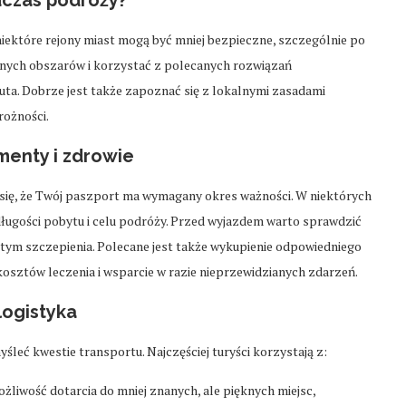
ektóre rejony miast mogą być mniej bezpieczne, szczególnie po
wnych obszarów i korzystać z polecanych rozwiązań
ta. Dobrze jest także zapoznać się z lokalnymi zasadami
ożności.
enty i zdrowie
j się, że Twój paszport ma wymagany okres ważności. W niektórych
długości pobytu i celu podróży. Przed wyjazdem warto sprawdzić
tym szczepienia. Polecane jest także wykupienie odpowiedniego
kosztów leczenia i wsparcie w razie nieprzewidzianych zdarzeń.
logistyka
śleć kwestie transportu. Najczęściej turyści korzystają z:
ożliwość dotarcia do mniej znanych, ale pięknych miejsc,