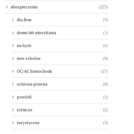
ubezpieczenia
(223)
dla firm
(9)
domu lub mieszkania
(1)
na życie
(6)
nnw szkolne
(8)
OC/AC Samochodu
(27)
ochrona prawna
(8)
powódź
(1)
rolnicze
(2)
turystyczne
(2)