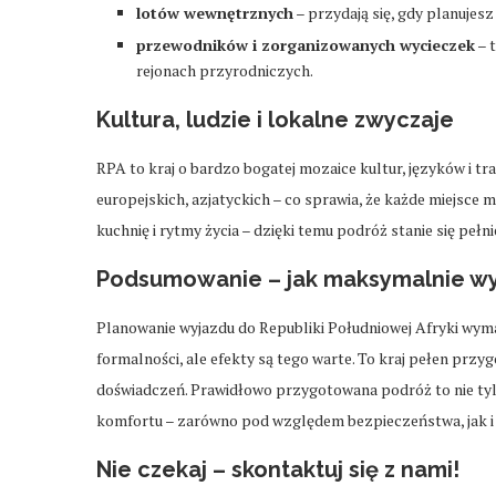
lotów wewnętrznych
– przydają się, gdy planujes
przewodników i zorganizowanych wycieczek
– 
rejonach przyrodniczych.
Kultura, ludzie i lokalne zwyczaje
RPA to kraj o bardzo bogatej mozaice kultur, języków i tra
europejskich, azjatyckich – co sprawia, że każde miejsce 
kuchnię i rytmy życia – dzięki temu podróż stanie się pełni
Podsumowanie – jak maksymalnie wy
Planowanie wyjazdu do Republiki Południowej Afryki wym
formalności, ale efekty są tego warte. To kraj pełen przy
doświadczeń. Prawidłowo przygotowana podróż to nie tylk
komfortu – zarówno pod względem bezpieczeństwa, jak i o
Nie czekaj – skontaktuj się z nami!