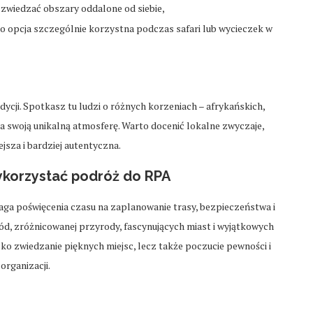
z zwiedzać obszary oddalone od siebie,
to opcja szczególnie korzystna podczas safari lub wycieczek w
dycji. Spotkasz tu ludzi o różnych korzeniach – afrykańskich,
ma swoją unikalną atmosferę. Warto docenić lokalne zwyczaje,
ejsza i bardziej autentyczna.
korzystać podróż do RPA
aga poświęcenia czasu na zaplanowanie trasy, bezpieczeństwa i
gód, zróżnicowanej przyrody, fascynujących miast i wyjątkowych
o zwiedzanie pięknych miejsc, lecz także poczucie pewności i
rganizacji.