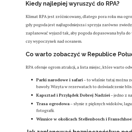
Kiedy najlepiej wyruszyć do RPA?
Klimat RPA jest zróżnicowany, dlatego pora roku ma ogr
gdy pogoda jest najłagodniejsza i sprzyja zarówno zwiedza
zaplanować wyjazd tak, aby pogoda dopasowana była do te
czy wypoczynek nad oceanem.
Co warto zobaczyć w Republice Połud
RPA oferuje ogrom atrakcji, a lista miejsc, które warto odw
Parki narodowe i safari
– to właśnie tutaj można z
bawoły. Wizyta w rezerwatach to doświadczenie blis
Kapsztad i Przylądek Dobrej Nadziei
– jedno z n
Trasa ogrodowa
– słynie z pięknych widoków, lagun
fotografii.
Winnice w okolicach Stellenbosch i Franschhoe
Jak zaplanować bezpieczeństwo pod