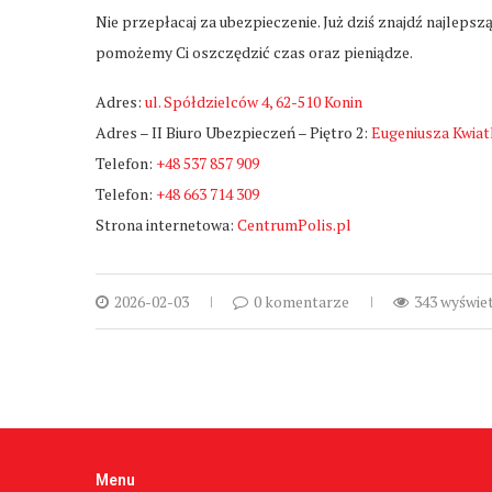
Nie przepłacaj za ubezpieczenie. Już dziś znajdź najlepsz
pomożemy Ci oszczędzić czas oraz pieniądze.
Adres:
ul. Spółdzielców 4, 62-510 Konin
Adres – II Biuro Ubezpieczeń – Piętro 2:
Eugeniusza Kwiat
Telefon:
+48 537 857 909
Telefon:
+48 663 714 309
Strona internetowa:
CentrumPolis.pl
2026-02-03
0 komentarze
343 wyświe
Menu