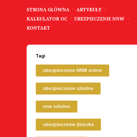
STRONA GŁÓWNA
ARTYKUŁY
KALKULATOR OC
UBEZPIECZENIE NNW
KONTAKT
Tagi
ubezpieczenie NNW online
ubezpieczenie szkolne
nnw szkolne
ubezpieczenie dziecka