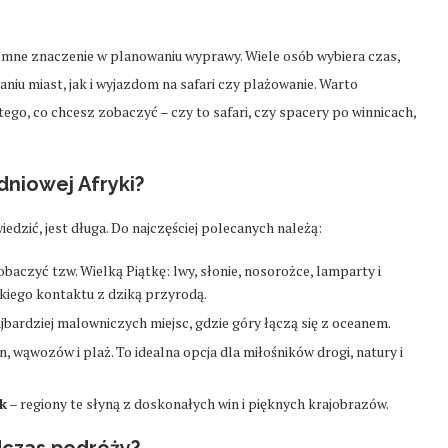
omne znaczenie w planowaniu wyprawy. Wiele osób wybiera czas,
niu miast, jak i wyjazdom na safari czy plażowanie. Warto
go, co chcesz zobaczyć – czy to safari, czy spacery po winnicach,
niowej Afryki?
iedzić, jest długa. Do najczęściej polecanych należą:
obaczyć tzw. Wielką Piątkę: lwy, słonie, nosorożce, lamparty i
kiego kontaktu z dziką przyrodą.
ajbardziej malowniczych miejsc, gdzie góry łączą się z oceanem.
, wąwozów i plaż. To idealna opcja dla miłośników drogi, natury i
k
– regiony te słyną z doskonałych win i pięknych krajobrazów.
czas podróży?