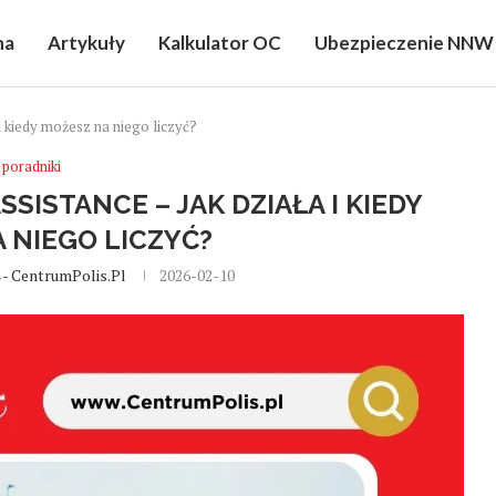
na
Artykuły
Kalkulator OC
Ubezpieczenie NNW
i kiedy możesz na niego liczyć?
poradniki
SISTANCE – JAK DZIAŁA I KIEDY
 NIEGO LICZYĆ?
 - CentrumPolis.pl
2026-02-10