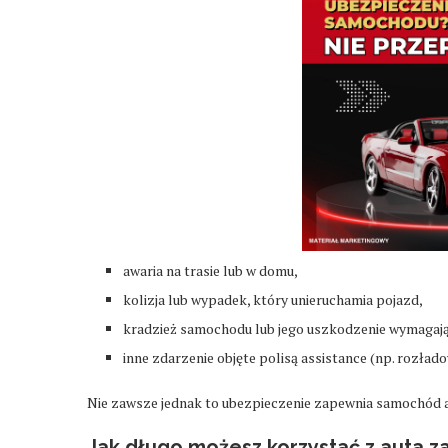
awaria na trasie lub w domu,
kolizja lub wypadek, który unieruchamia pojazd,
kradzież samochodu lub jego uszkodzenie wymagają
inne zdarzenie objęte polisą assistance (np. rozład
Nie zawsze jednak to ubezpieczenie zapewnia samochód au
Jak długo możesz korzystać z auta 