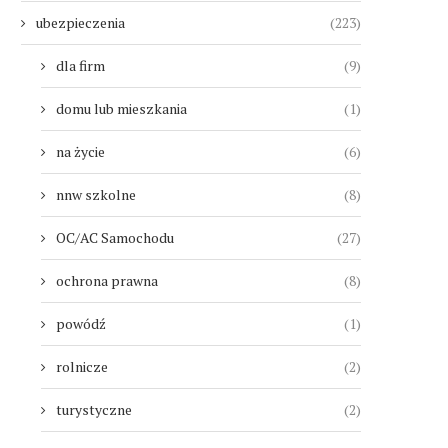
ubezpieczenia
(223)
dla firm
(9)
domu lub mieszkania
(1)
na życie
(6)
nnw szkolne
(8)
OC/AC Samochodu
(27)
ochrona prawna
(8)
powódź
(1)
rolnicze
(2)
turystyczne
(2)