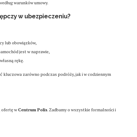
t według warunków umowy.
ępczy w ubezpieczeniu?
cy lub obowiązków,
 samochód jest w naprawie,
własną rękę.
yć kluczowa zarówno podczas podróży, jak i w codziennym
ą ofertę w
Centrum Polis
. Zadbamy o wszystkie formalności i