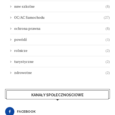
nnw szkolne
(8)
OC/AC Samochodu
(27)
ochrona prawna
(8)
powódź
(1)
rolnicze
(2)
turystyczne
(2)
zdrowotne
(2)
KANAŁY SPOŁECZNOŚCIOWE
FACEBOOK