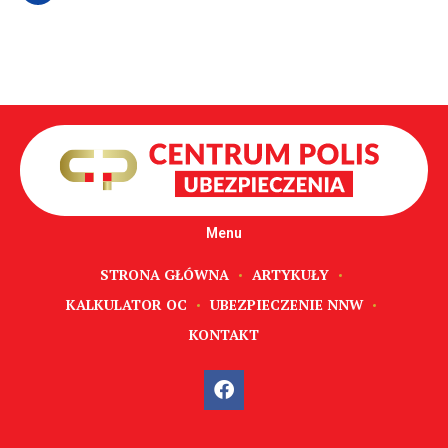
Menu
STRONA GŁÓWNA
ARTYKUŁY
KALKULATOR OC
UBEZPIECZENIE NNW
KONTAKT