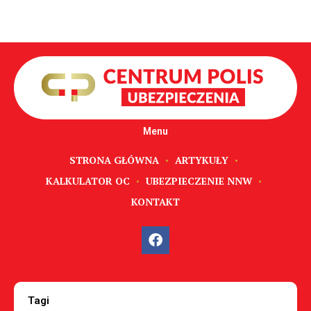
Menu
STRONA GŁÓWNA
ARTYKUŁY
KALKULATOR OC
UBEZPIECZENIE NNW
KONTAKT
Tagi