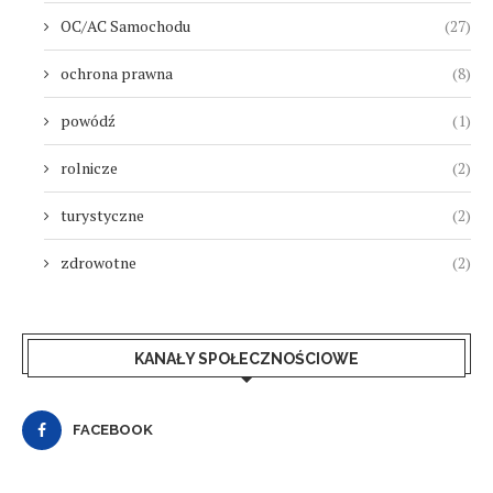
OC/AC Samochodu
(27)
ochrona prawna
(8)
powódź
(1)
rolnicze
(2)
turystyczne
(2)
zdrowotne
(2)
KANAŁY SPOŁECZNOŚCIOWE
FACEBOOK