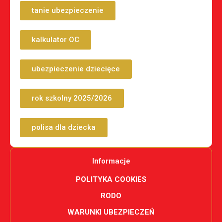
tanie ubezpieczenie
kalkulator OC
ubezpieczenie dziecięce
rok szkolny 2025/2026
polisa dla dziecka
Informacje
POLITYKA COOKIES
RODO
WARUNKI UBEZPIECZEŃ