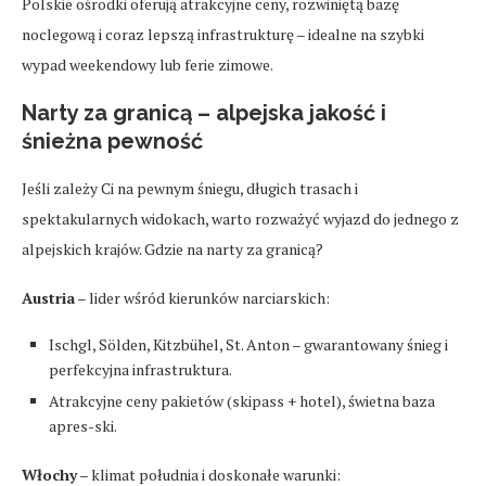
Polskie ośrodki oferują atrakcyjne ceny, rozwiniętą bazę
noclegową i coraz lepszą infrastrukturę – idealne na szybki
wypad weekendowy lub ferie zimowe.
Narty za granicą – alpejska jakość i
śnieżna pewność
Jeśli zależy Ci na pewnym śniegu, długich trasach i
spektakularnych widokach, warto rozważyć wyjazd do jednego z
alpejskich krajów. Gdzie na narty za granicą?
Austria
– lider wśród kierunków narciarskich:
Ischgl, Sölden, Kitzbühel, St. Anton – gwarantowany śnieg i
perfekcyjna infrastruktura.
Atrakcyjne ceny pakietów (skipass + hotel), świetna baza
apres-ski.
Włochy
– klimat południa i doskonałe warunki: