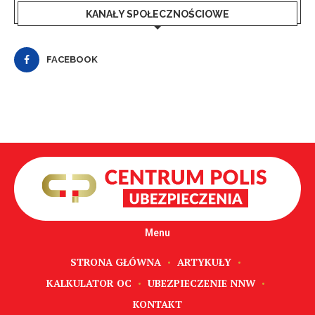
KANAŁY SPOŁECZNOŚCIOWE
FACEBOOK
Menu
STRONA GŁÓWNA
ARTYKUŁY
KALKULATOR OC
UBEZPIECZENIE NNW
KONTAKT