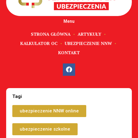
Menu
STRONA GŁÓWNA
ARTYKUŁY
KALKULATOR OC
UBEZPIECZENIE NNW
KONTAKT
Tagi
ubezpieczenie NNW online
ubezpieczenie szkolne