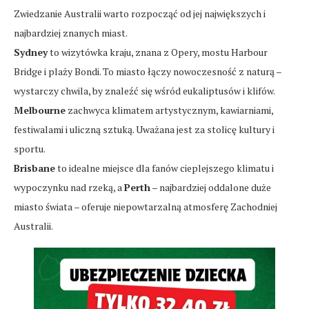
Zwiedzanie Australii warto rozpocząć od jej największych i
najbardziej znanych miast.
Sydney
to wizytówka kraju, znana z Opery, mostu Harbour
Bridge i plaży Bondi. To miasto łączy nowoczesność z naturą –
wystarczy chwila, by znaleźć się wśród eukaliptusów i klifów.
Melbourne
zachwyca klimatem artystycznym, kawiarniami,
festiwalami i uliczną sztuką. Uważana jest za stolicę kultury i
sportu.
Brisbane
to idealne miejsce dla fanów cieplejszego klimatu i
wypoczynku nad rzeką, a
Perth
– najbardziej oddalone duże
miasto świata – oferuje niepowtarzalną atmosferę Zachodniej
Australii.